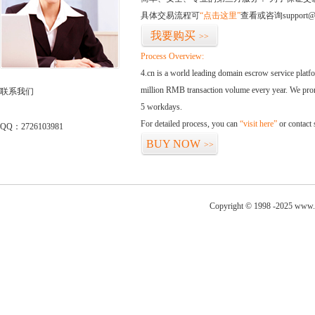
具体交易流程可
“点击这里”
查看或咨询support@
我要购买
>>
Process Overview:
4.cn is a world leading domain escrow service plat
million RMB transaction volume every year. We promi
联系我们
5 workdays.
For detailed process, you can
“visit here”
or contact
QQ：2726103981
BUY NOW
>>
Copyright © 1998 -2025 www.