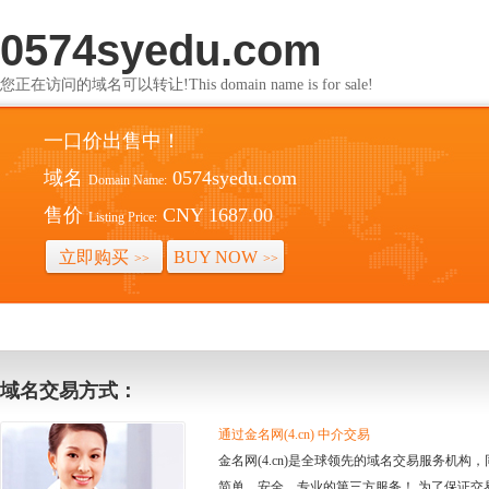
0574syedu.com
您正在访问的域名可以转让!This domain name is for sale!
一口价出售中！
域名
0574syedu.com
Domain Name:
售价
CNY 1687.00
Listing Price:
立即购买
BUY NOW
>>
>>
域名交易方式：
通过金名网(4.cn) 中介交易
金名网(4.cn)是全球领先的域名交易服务机
简单、安全、专业的第三方服务！ 为了保证交